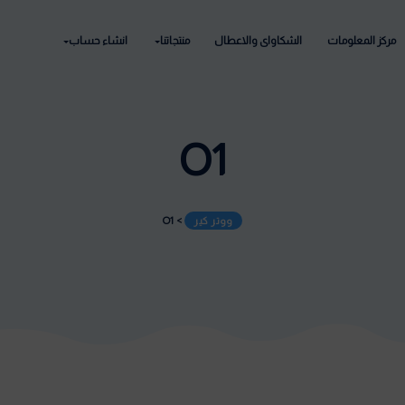
ابراج سيتي 
اواى والاعطال
منتجاتنا
انشاء حساب
الخدمي الح
أكتوبر
O1
ووتر كير
>
O1