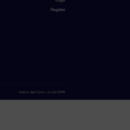
صفحات الموقع
تواصل
ابراج سيتي 
ووتر كير
مدينة أكتوبر
اعرف نوع الماء
اتصل بنا:
25
تواصل معنا
المتجر
روابط 
book
تسجيل الدخول إلى عالم ووتر كير
Login
Register