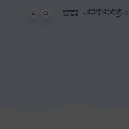
ستار اكتوبر المحور
01002196725
ي الحادي عشر - مدينة
تواصل معنا