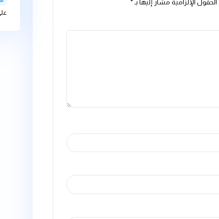
bteam-admin
الذائبة فية على
bteam-admin
موارد المياه التح
عل
Videovaf
ليها بـ
*
على غسالة الاط