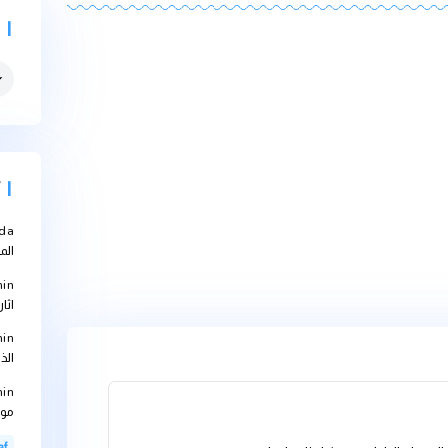
التصنيفات
التصنيفات
أحدث التعل
Abbouda
على
المعالجة؟
bteam-admin
اثارها على الاجهز