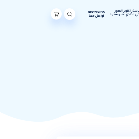
ور
01002196725
مدينة
تواصل معنا