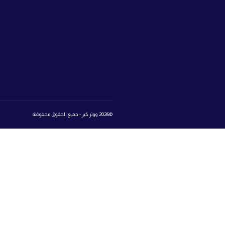
صفحات الموقع
تواصل
ابراج سيتي 
ووتر كير
مدينة أكتوبر
اعرف نوع الماء
اتصل بنا:
25
تواصل معنا
المتجر
روابط 
book
تسجيل الدخول إلى عالم ووتر كير
Login
Register