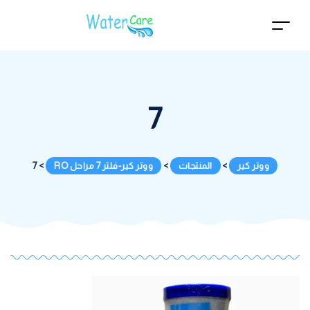
7
ووتر كير
>
المنتجات
>
ووتر كير-فلتر 7 مراحل RO
>
7