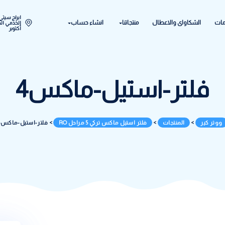
ابراج سيتي ستار اكتوبر المح
ل
منتجاتنا
انشاء حساب
الخدمي الحي الحادي عشر - 
أكتوبر
استيل-ماكس4
فلتر استيل ماكس تركي 5 مراحل RO
>
فلتر-استيل-ماكس4