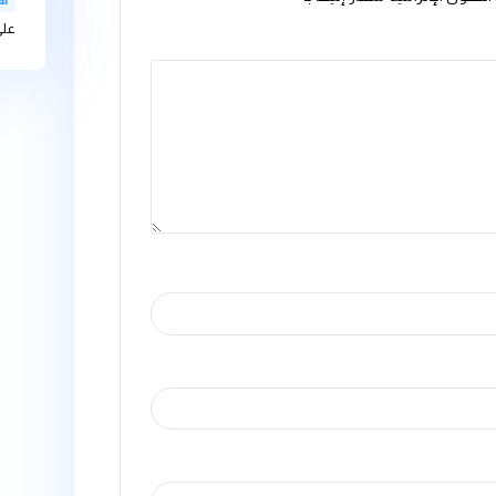
bteam-admin
الذائبة فية على
bteam-admin
موارد المياه التح
ليها بـ
*
عل
Videovaf
على غسالة الاط