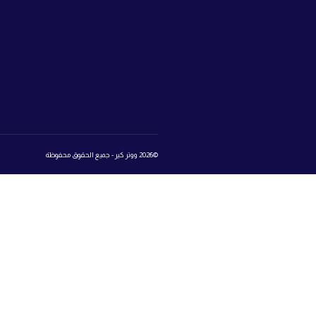
ابراج سيتي 
ووتر كير
مدينة أكتوبر
اعرف نوع الماء
اتصل بنا:
25
تواصل معنا
المتجر
روابط 
book
تسجيل الدخول إلى عالم ووتر كير
Login
Register