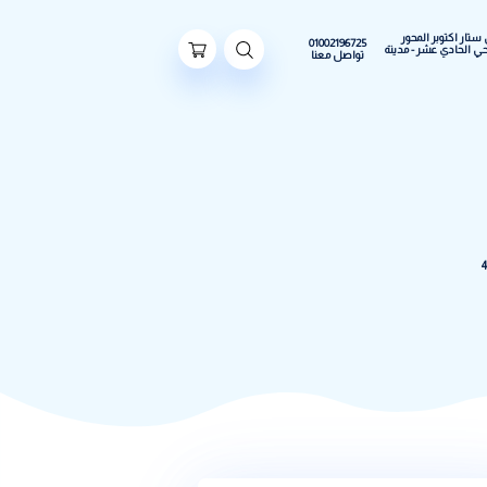
ور
01002196725
مدينة
تواصل معنا