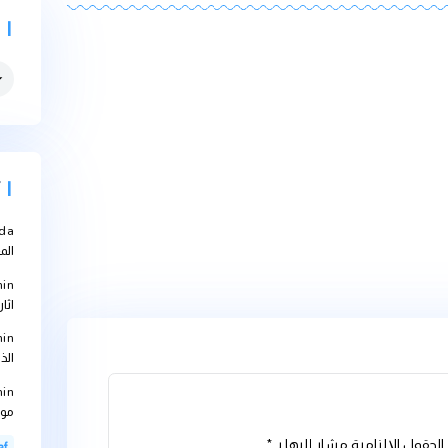
التصنيفات
التصنيفات
أحدث التعل
Abbouda
على
المعالجة؟
bteam-admin
اثارها على الاجهز