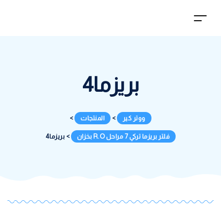
بريزما4
ووتر كير
>
المنتجات
>
فلتر بريزما تركي 7 مراحل R.O بخزان
>
بريزما4