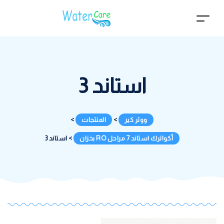
استاند 3
ووتر كير
>
المنتجات
>
أكواترك استاند 7 مراحل RO بخزان
>
استاند 3