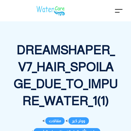
DREAMSHAPER_
V7_HAIR_SPOILA
GE_DUE_TO_IMPU
RE_WATER_1(1)
ووتر كير
>
مقالات
>