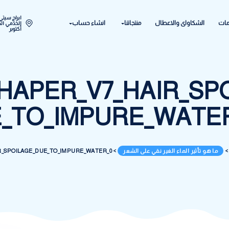
ابراج سيتي ستار اكتوبر المح
ل
منتجاتنا
انشاء حساب
الخدمي الحي الحادي عشر - 
أكتوبر
MSHAPER_V7_HAI
UE_TO_IMPURE_
 نقي على الشعر
>
ER_V7_HAIR_SPOILAGE_DUE_TO_IMPURE_WATER_0