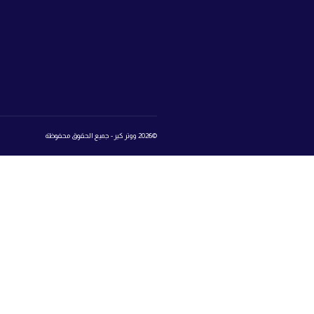
ابراج سيتي 
ووتر كير
مدينة أكتوبر
اعرف نوع الماء
اتصل بنا:
25
تواصل معنا
المتجر
روابط 
book
تسجيل الدخول إلى عالم ووتر كير
Login
Register