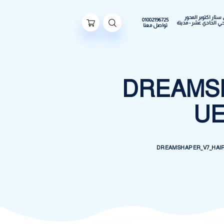
ور
01002196725
مدينة
تواصل معنا
DREA
DREAMSHAP