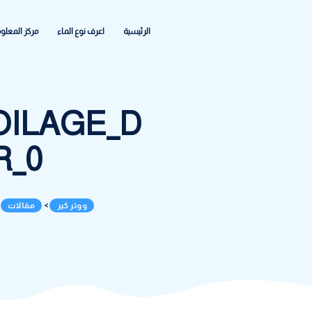
الرئيسية
اعرف نوع الماء
مركز المعلومات
الشكاواى والاعطا
R_SPOILAGE_D
WATER_0
ووتر كير
>
مقالات
>
ما هو تأثير الماء الغير