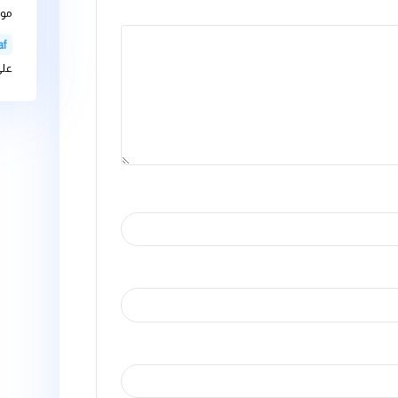
bteam-admin
اثارها على الاجهز
bteam-admin
الذائبة فية على
ليها بـ
*
bteam-admin
موارد المياه التح
عل
Videovaf
على غسالة الاط