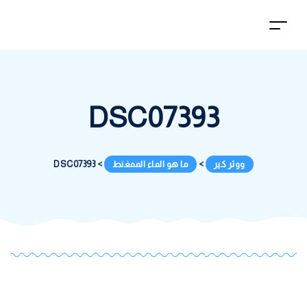
DSC07393
ووتر كير
>
ما هو الماء الممغنط
>
DSC07393