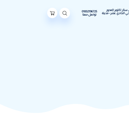
ور
01002196725
مدينة
تواصل معنا