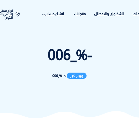
ابراج سيتي ستار اكتوبر المح
ل
منتجاتنا
انشاء حساب
الخدمي الحي الحادي عشر - 
أكتوبر
-%_006
ووتر كير
>
-%_006