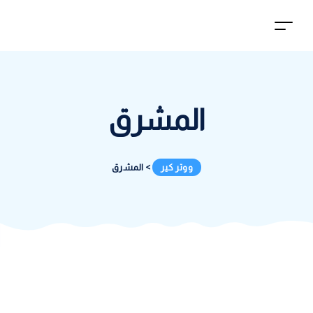
المشرق
ووتر كير
>
المشرق