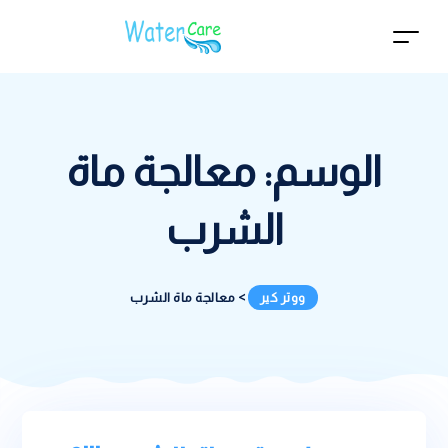
الوسم:
معالجة ماة
الشرب
ووتر كير
>
معالجة ماة الشرب