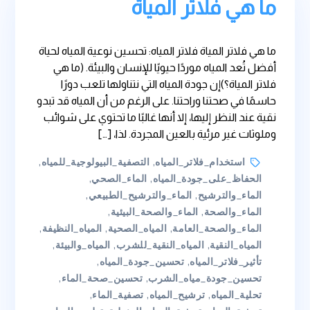
ما هي فلاتر المياة
ما هي فلاتر المياة فلاتر المياه: تحسين نوعية المياه لحياة
أفضل تُعد المياه موردًا حيويًا للإنسان والبيئة. (ما هي
فلاتر المياة؟)إن جودة المياه التي نتناولها تلعب دورًا
حاسمًا في صحتنا وراحتنا. على الرغم من أن المياه قد تبدو
نقية عند النظر إليها، إلا أنها غالبًا ما تحتوي على شوائب
وملوثات غير مرئية بالعين المجردة. لذا، […]
Tags
استخدام_فلاتر_المياه
,
التصفية_البيولوجية_للمياه
,
الحفاظ_على_جودة_المياه
,
الماء_الصحي
,
الماء_والترشيح
,
الماء_والترشيح_الطبيعي
,
الماء_والصحة
,
الماء_والصحة_البيئية
,
الماء_والصحة_العامة
,
المياه_الصحية
,
المياه_النظيفة
,
المياه_النقية
,
المياه_النقية_للشرب
,
المياه_والبيئة
,
تأثير_فلاتر_المياه
,
تحسين_جودة_المياه
,
تحسين_جودة_مياه_الشرب
,
تحسين_صحة_الماء
,
تحلية_المياه
,
ترشيح_المياه
,
تصفية_الماء
,