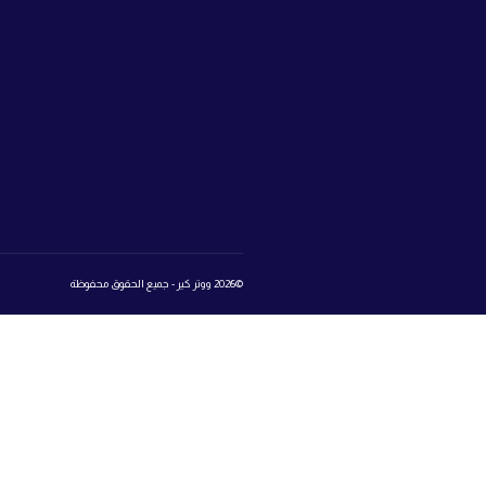
تواصل معنا
المتجر
روابط 
book
تسجيل الدخول إلى عالم ووتر كير
Login
Register