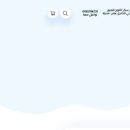
ور
01002196725
مدينة
تواصل معنا