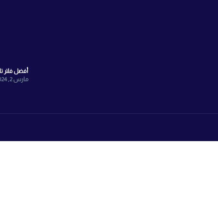
الشبكات الاجتماعية
Face
انستجرام
واتساب
X
TikTok
Youtyube
صيانة الفلتر
مارس 11, 2024
أفضل فلتر تايواني 7 مراحل
مارس 2, 2024