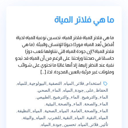
ما هي فلاتر المياة
ما هي فلاتر المياة فلاتر المياه: تحسين نوعية المياه لحياة
أفضل تُعد المياه موردًا حيويًا للإنسان والبيئة. (ما هي
فلاتر المياة؟)إن جودة المياه التي نتناولها تلعب دورًا
حاسمًا في صحتنا وراحتنا. على الرغم من أن المياه قد تبدو
نقية عند النظر إليها، إلا أنها غالبًا ما تحتوي على شوائب
وملوثات غير مرئية بالعين المجردة. لذا، […]
Tags
استخدام_فلاتر_المياه
,
التصفية_البيولوجية_للمياه
,
الحفاظ_على_جودة_المياه
,
الماء_الصحي
,
الماء_والترشيح
,
الماء_والترشيح_الطبيعي
,
الماء_والصحة
,
الماء_والصحة_البيئية
,
الماء_والصحة_العامة
,
المياه_الصحية
,
المياه_النظيفة
,
المياه_النقية
,
المياه_النقية_للشرب
,
المياه_والبيئة
,
تأثير_فلاتر_المياه
,
تحسين_جودة_المياه
,