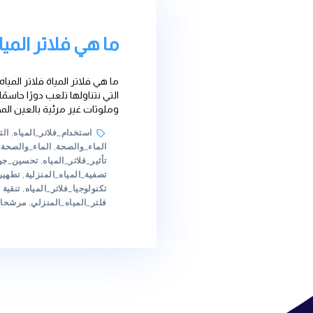
ما هي فلاتر المياة
ما هي فلاتر المياة فلاتر المياه: تحسين نوعية المياه لحي
التي نتناولها تلعب دورًا حاسمًا في صحتنا وراحتنا. على ا
وملوثات غير مرئية بالعين المجردة. لذا، […]
Tags
استخدام_فلاتر_المياه
,
التصفية_البيولوجية_للمياه
,
ا
الماء_والصحة
,
الماء_والصحة_البيئية
,
الماء_والصحة_الع
تأثير_فلاتر_المياه
,
تحسين_جودة_المياه
,
تحسين_جودة_م
تصفية_المياه_المنزلية
,
تطهير_المياه
,
تقنيات_تحسين_جو
تكنولوجيا_فلاتر_المياه
,
تنقية المياه
,
تنقية_المياه
,
تنقية_
فلتر_المياه_المنزلي
,
مرشحات_المياه
,
مقالات
,
مياه_نق