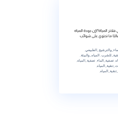
ة؟)إن جودة المياه
حتوي على شوائب
ح_الطبيعي
,
المياه_والبيئة
,
اء
,
تصفية_المياه
,
اه
,
,