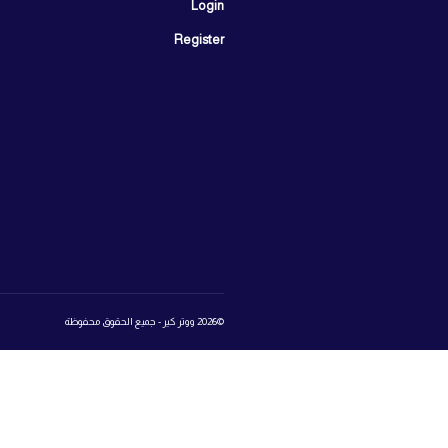
ابراج سيتي 
ووتر كير
مدينة أكتوبر
اعرف نوع الماء
اتصل بنا:
25
تواصل معنا
المتجر
روابط 
book
تسجيل الدخول إلى عالم ووتر كير
Login
Register