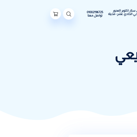
ور
01002196725
مدينة
تواصل معنا