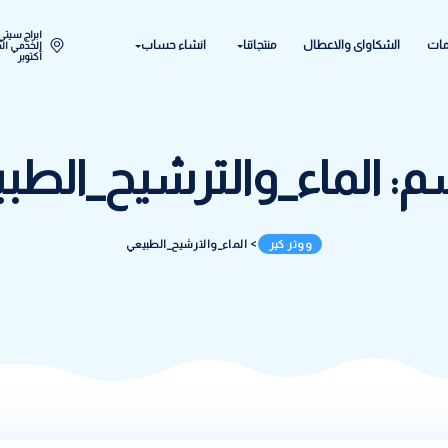
ابراج سيتي ستار اكتوبر المح
ل
منتجاتنا
انشاء حساب
الخدمي الحي الحادي عشر - 
أكتوبر
ء_والترشيح_الطبيعي
ووتر كير
>
الماء_والترشيح_الطبيعي