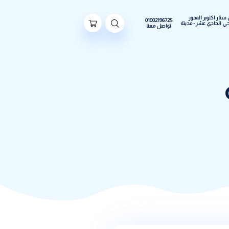
ور
01002196725
مدينة
تواصل معنا