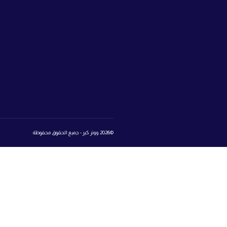
تواصل معنا
المتجر
روابط 
book
تسجيل الدخول إلى عالم ووتر كير
Login
Register