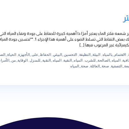
مرًا ذا أهمية كبيرة للحفاظ على جودة ونقاء المياه التي نستخدمها يو
اهمية تغيير شمعة الفلتر ) إليك بعض النقاط التي تسلط الضوء على أهمية هذا الإجراء: 1. **
ها […]
النظيفة
,
التحسين_البيئي
,
الحفاظ_على_الأجهزة
,
الحياة_الصحية
,
الصحة_ا
شرب
,
المياه_النقية
,
المياه_النقية_للمنزل
,
الوقاية_من_الأمراض
,
تكنولوجيا
,
صحة_المياه