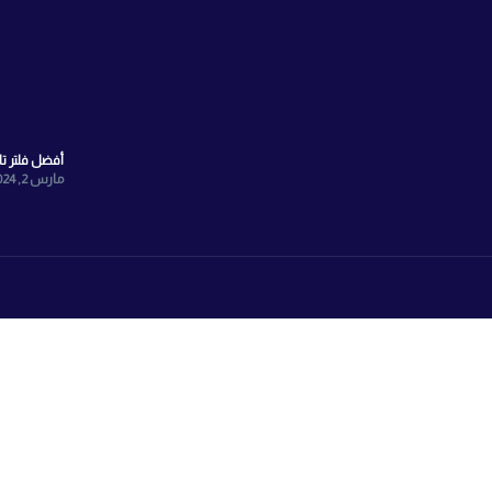
الشبكات الاجتماعية
Face
انستجرام
واتساب
X
TikTok
Youtyube
صيانة الفلتر
مارس 11, 2024
أفضل فلتر تايواني 7 مراحل
مارس 2, 2024