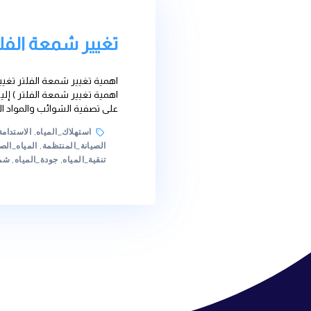
تغيير شمعة الفلتر
اهمية تغيير شمعة الفلتر تغيير شمعة فلتر الماء يعتبر أ
على تصفية الشوائب والمواد الكيميائية غير المرغوب في
Tags
استهلاك_المياه
,
الاستدامة
,
الاهتمام_بالمياه
,
البيئة_
الصيانة_المنتظمة
,
المياه_الصافية
,
المياه_الصالحة_لل
تنقية_المياه
,
جودة_المياه
,
شمعة_التصفية
,
صحة_العائلة