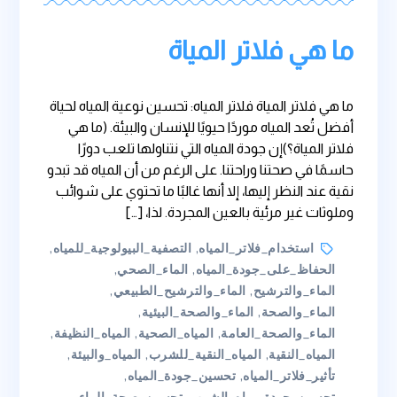
ما هي فلاتر المياة
ما هي فلاتر المياة فلاتر المياه: تحسين نوعية المياه لحياة
أفضل تُعد المياه موردًا حيويًا للإنسان والبيئة. (ما هي
فلاتر المياة؟)إن جودة المياه التي نتناولها تلعب دورًا
حاسمًا في صحتنا وراحتنا. على الرغم من أن المياه قد تبدو
نقية عند النظر إليها، إلا أنها غالبًا ما تحتوي على شوائب
وملوثات غير مرئية بالعين المجردة. لذا، […]
Tags
استخدام_فلاتر_المياه
,
التصفية_البيولوجية_للمياه
,
الحفاظ_على_جودة_المياه
,
الماء_الصحي
,
الماء_والترشيح
,
الماء_والترشيح_الطبيعي
,
الماء_والصحة
,
الماء_والصحة_البيئية
,
الماء_والصحة_العامة
,
المياه_الصحية
,
المياه_النظيفة
,
المياه_النقية
,
المياه_النقية_للشرب
,
المياه_والبيئة
,
تأثير_فلاتر_المياه
,
تحسين_جودة_المياه
,