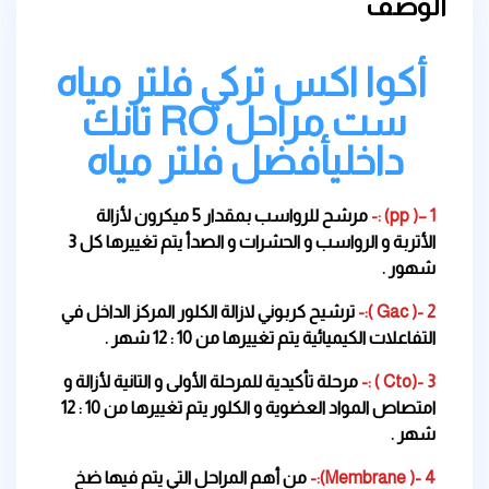
الوصف
أكوا اكس تركي فلتر مياه
ست مراحل RO تانك
داخليأفضل فلتر مياه
1 –
( pp) :-
مرشح للرواسب بمقدار 5 ميكرون لأزالة
الأتربة و الرواسب و الحشرات و الصدأ يتم تغييرها كل 3
شهور .
2 -( Gac ):-
ترشيح كربوني لازالة الكلور المركز الداخل في
التفاعلات الكيميائية يتم تغييرها من 10 : 12 شهر .
3 -(Cto ) :-
مرحلة تأكيدية للمرحلة الأولى و التانية لأزالة و
امتصاص المواد العضوية و الكلور يتم تغييرها من 10 : 12
شهر .
4 -( Membrane):-
من أهم المراحل التي يتم فيها ضخ