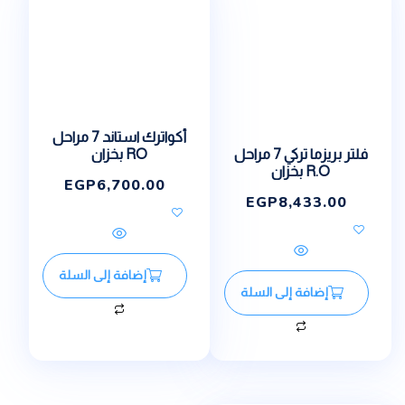
أكواترك استاند 7 مراحل
فلتر بريزما تركي 7 مراحل
RO بخزان
R.O بخزان
EGP
6,700.00
EGP
8,433.00
إضافة إلى السلة
إضافة إلى السلة