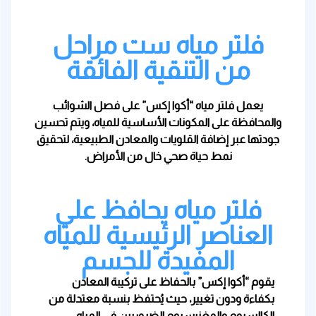
فلتر مياه ست مراحل
من التنقية الفائقة
يعمل فلتر مياه “أكوا إكس” على فصل الشوائب
والمحافظة على المكونات الأساسية للمياه، ويتم تحسين
جودتها عبر إضافة القلويات والمعادن الطبيعية، لتحقيق
نمط حياة صحي خال من الأمراض.
فلتر مياه يحافظ علي
العناصر الرئيسية للمياه
المفيدة للجسم
يقوم “أكوا إكس” بالحفاظ على تركيبة المعادن
بكفاءة ودون تغيير، حيث يُحتفظ بنسبة معتدلة من
الكالسيوم والمغنيسيوم الضروريين في المياه،