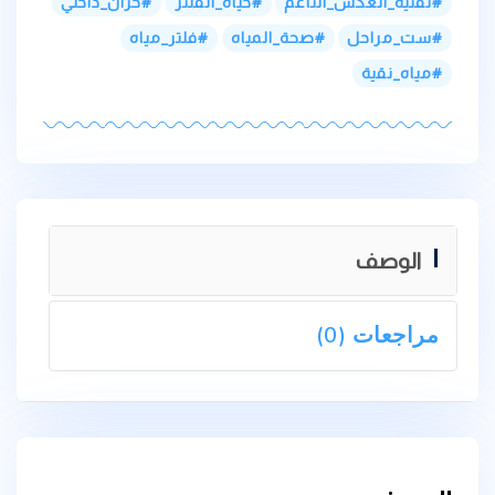
تقنية_العكس_الناعم
حياة_الفلتر
خزان_داخلي
ست_مراحل
صحة_المياه
فلتر_مياه
مياه_نقية
الوصف
مراجعات (0)