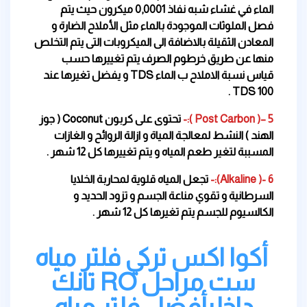
الماء في غشاء شبه نفاذ 0,0001 ميكرون حيث يتم
فصل الملوثات الموجودة بالماء مثل الأملاح الضارة و
المعادن الثقيلة بالاضافة الى الميكروبات التى يتم التخلص
منها عن طريق خرطوم الصرف يتم تغييرها حسب
قياس نسبة الاملاح ب الماء TDS و يفضل تغيرها عند
100 TDS .
5 –
( Post Carbon ):-
تحتوى على كربون Coconut ( جوز
الهند ) النشط لمعالجة المياة و ازالة الروائح و الغازات
المسببة لتغير طعم المياه و يتم تغييرها كل 12 شهر .
6 -( Alkaline):-
تجعل المياه قلوية لمحاربة الخلايا
السرطانية و تقوي مناعة الجسم و تزود الحديد و
الكالسيوم للجسم يتم تغيرها كل 12 شهر .
أكوا اكس تركي فلتر مياه
ست مراحل RO تانك
داخليأفضل فلتر مياه