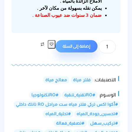
الأملاح الزائدة بالمياه .
يمكن نقله بسهولة من مكان لآخر .
ضمان 3 سنوات ضد عيوب الصناعة .
إضافة إلى السلة
التصنيفات:
فلتر مياة
معالج مياة
الوسوم:
ROتقنية_تنقية
ROتكنولوجيا
أكوا اكس تركي فلتر مياه ست مراحل RO تانك داخلي
تحسين_جودة_المياه
تحلية_المياه
تركيب_سهل
تصفية_فعالة