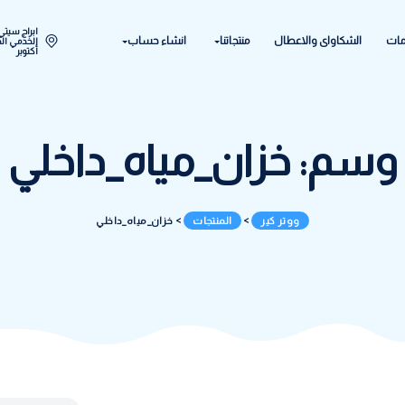
ابراج سيتي ستار اكتوبر المح
ل
منتجاتنا
انشاء حساب
الخدمي الحي الحادي عشر - 
أكتوبر
زان_مياه_داخلي
 كير
>
المنتجات
>
خزان_مياه_داخلي