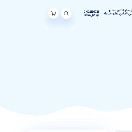
ور
01002196725
مدينة
تواصل معنا