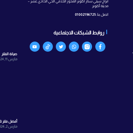
 معنا
آخر الأخبار
ستار اكتوبر المحور الخدمي الحي الحادي عشر –
010021967
الشبكات الاجتماعية
Face
انستجرام
واتساب
X
TikTok
Youtyube