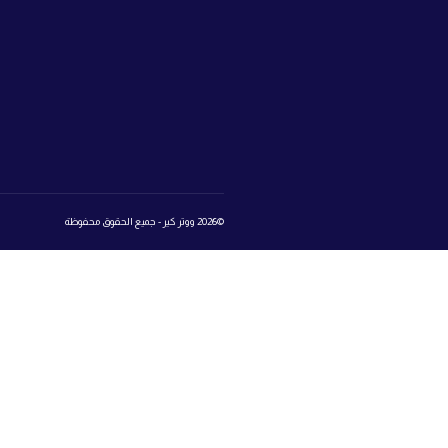
المتجر
روابط 
book
تسجيل الدخول إلى عالم ووتر كير
Login
Register