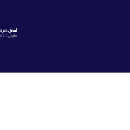
الشبكات الاجتماعية
Face
انستجرام
واتساب
X
TikTok
Youtyube
صيانة الفلتر
مارس 11, 2024
أفضل فلتر تايواني 7 مراحل
مارس 2, 2024