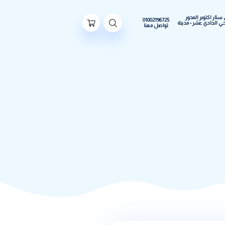
ور
01002196725
مدينة
تواصل معنا