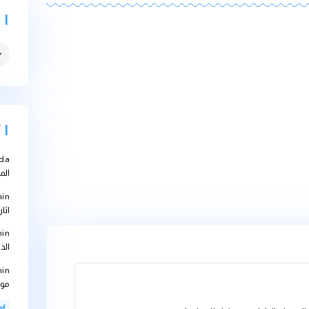
التصنيفات
التصنيفات
أحدث التعل
Abbouda
على
المعالجة؟
bteam-admin
اثارها على الاجهز