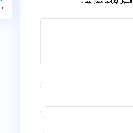
bteam-admin
الذائبة فية على
bteam-admin
موارد المياه التح
عل
Videovaf
ليها بـ
*
على غسالة الاط