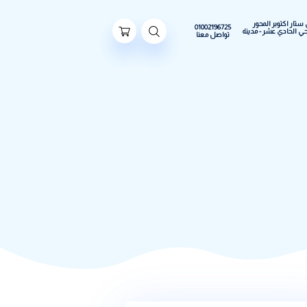
ور
01002196725
مدينة
تواصل معنا