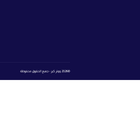
صفحات الموقع
تواصل
ابراج سيتي 
ووتر كير
مدينة أكتوبر
اعرف نوع الماء
اتصل بنا:
25
تواصل معنا
المتجر
روابط 
book
تسجيل الدخول إلى عالم ووتر كير
Login
Register