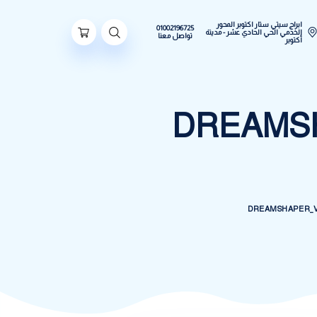
تار اكتوبر المحور
01002196725
 الحادي عشر - مدينة
تواصل معنا
DREA
DREA