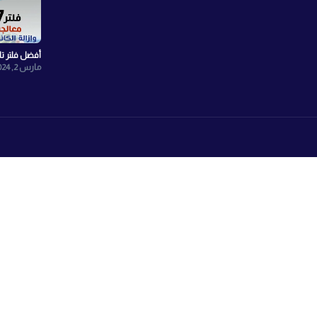
ستار اكتوبر المحور الخدمي الحي الحادي عشر –
010021967
الشبكات الاجتماعية
Face
انستجرام
واتساب
X
TikTok
Youtyube
صيانة الفلتر
مارس 11, 2024