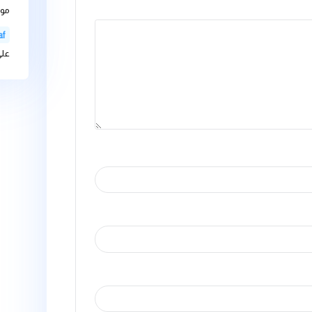
bteam-admin
اثارها على الاجهز
bteam-admin
الذائبة فية على
ليها بـ
*
bteam-admin
موارد المياه التح
عل
Videovaf
على غسالة الاط