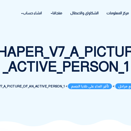
ابراج سيتي س
واى والاعطال
منتجاتنا
انشاء حساب
الخدمي الحي
أكتوبر
MSHAPER_V7_A_P
_ACTIVE_PER
لى خلايا الجسم
>
MSHAPER_V7_A_PICTURE_OF_AN_ACTIVE_PERSON_1