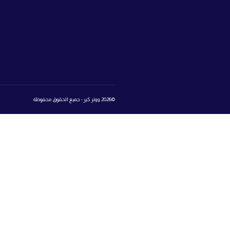
ابراج سيتي 
ووتر كير
مدينة أكتوبر
اعرف نوع الماء
اتصل بنا:
25
تواصل معنا
المتجر
روابط 
book
تسجيل الدخول إلى عالم ووتر كير
Login
Register