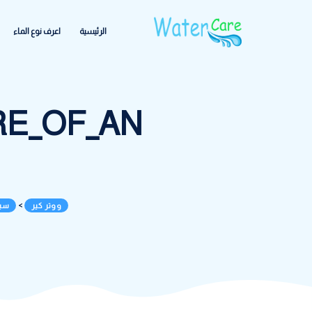
الرئيسية
اعرف نوع الماء
مركز المعلومات
الشكا
ICTURE_OF_AN
SON_1
ووتر كير
>
سبع مراحل
>
تأثير الماء ع