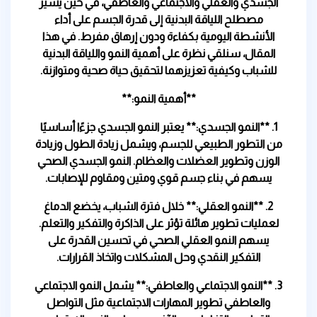
الجسدي والعقلي والاجتماعي والعاطفي، في حين يشير
مصطلح اللياقة البدنية إلى قدرة الجسم على أداء
الأنشطة اليومية بكفاءة ودون إرهاق مفرط. في هذا
المقال، سنلقي نظرة على أهمية النمو واللياقة البدنية
للشباب وكيفية تعزيزهما لتحقيق حياة صحية ومتوازنة.
**أهمية النمو:**
1. **النمو الجسدي:** يعتبر النمو الجسدي جزءًا أساسيًا
من التطور الطبيعي للجسم، ويشمل زيادة الطول وزيادة
الوزن وتطوير العضلات والعظام. النمو الجسدي الصحي
يسهم في بناء جسم قوي ومتين ومقاوم للإصابات.
2. **النمو العقلي:** خلال فترة الشباب، يخضع الدماغ
لعمليات تطوير هائلة تؤثر على الذاكرة والتفكير والتعلم.
يسهم النمو العقلي الصحي في تحسين القدرة على
التفكير النقدي وحل المشكلات واتخاذ القرارات.
3. **النمو الاجتماعي والعاطفي:** يشمل النمو الاجتماعي
والعاطفي تطوير المهارات الاجتماعية مثل التواصل