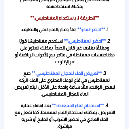
يمكنك استخدامهما:
**الطريقة ١: باستخدام المغناطيس:**
1.
**احضر الماء:**
املأ وعاءً بالماء النقي والنظيف.
2.
**احضر المغناطيس:**
استخدم مغناطيسًا قويًا
ومغلفًا بغلاف غير قابل للصدأ. يمكنك العثور على
مغناطيسات ممغنطة في متاجر بيع الأدوات الرياضية أو
عبر الإنترنت.
3.
**تعريض الماء للمجال المغناطيسي:**
ضع
المغناطيس في قاع الوعاء المحتوي على الماء. اتركه
لبعض الوقت، مثلاً ساعة واحدة على الأقل، ليتم تعريض
الماء للمجال المغناطيسي.
4.
**استخدام الماء الممغنط:**
بعد انتهاء عملية
التعريض، يمكنك استخدام الماء الممغنط كما تفعل مع
الماء العادي في تحضير الشراب أو الطبخ أو شربه
مباشرة.