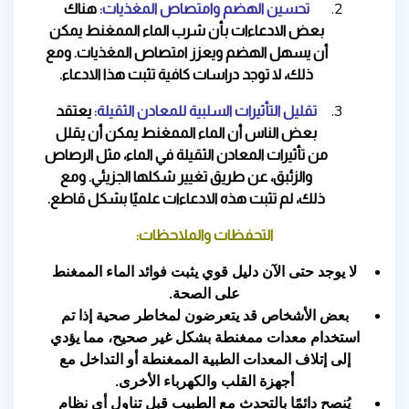
تحسين الهضم وامتصاص المغذيات:
هناك
بعض الادعاءات بأن شرب الماء الممغنط يمكن
أن يسهل الهضم ويعزز امتصاص المغذيات. ومع
ذلك، لا توجد دراسات كافية تثبت هذا الادعاء.
تقليل التأثيرات السلبية للمعادن الثقيلة:
يعتقد
بعض الناس أن الماء الممغنط يمكن أن يقلل
من تأثيرات المعادن الثقيلة في الماء، مثل الرصاص
والزئبق، عن طريق تغيير شكلها الجزيئي. ومع
ذلك، لم تثبت هذه الادعاءات علميًا بشكل قاطع.
التحفظات والملاحظات:
لا يوجد حتى الآن دليل قوي يثبت فوائد الماء الممغنط
على الصحة.
بعض الأشخاص قد يتعرضون لمخاطر صحية إذا تم
استخدام معدات ممغنطة بشكل غير صحيح، مما يؤدي
إلى إتلاف المعدات الطبية الممغنطة أو التداخل مع
أجهزة القلب والكهرباء الأخرى.
يُنصح دائمًا بالتحدث مع الطبيب قبل تناول أي نظام