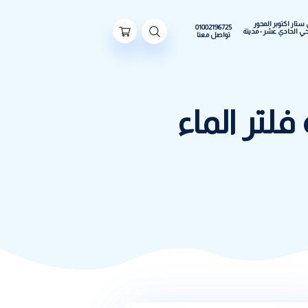
ور
01002196725
مدينة
تواصل معنا
الماء