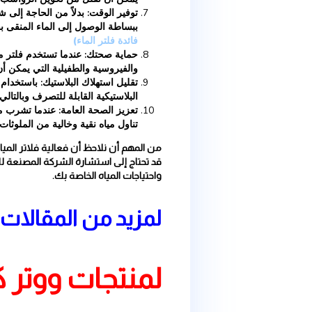
إزالة الملوثات:
(عشرة معلومات مهمه حول فائدة فلتر الما
المحتملة في الماء مثل الكلور والزئبق والرصاص والمواد الع
جودة المياه وتصبح أكثر صلاحية للشرب.
تحسين الطعم والرائحة: قد تساهم فلاتر المياه في تحسين ط
المواد الكيميائية التي تعطي مياه الصنبور طعمًا غير مرغوب 
توفير المال: بدلاً من شراء مياه معبأة في زجاجات، يمكنك است
المحلي. هذا يساعد على توفير المال على المدى الطويل.
حماية البيئة: باستخدام فلاتر المياه، يمكنك الحد من استخد
تلوثًا بيئيًا. وبالتالي، يمكنك المساهمة في الحفاظ على البيئة.
سهولة الاستخدام: فلاتر المياه عادة ما تكون سهلة الاستخد
توصيلها بصنبور الماء أو وضعها في قارورة المياه، وبعدها يمكن
تقليل الترسبات: فلاتر المياه تعمل على تقليل الترسبات وال
يمكن أن تقلل من تكوين الرواسب في أجهزة التنقية وأجهزة
توفير الوقت: بدلاً من الحاجة إلى شراء المياه المعبأة أو الان
ببساطة الوصول إلى الماء المنقى بفلتر المياه في أي وقت 
فائدة فلتر الماء)
حماية صحتك: عندما تستخدم فلتر مياه جيد، فإنه يمكن أن يز
والفيروسية والطفيلية التي يمكن أن تسبب أمراض الجهاز 