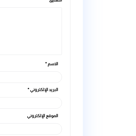
Tags
الصحة
,
الماء
,
المياه_والبيئة
,
اهمية فلتر الماء
,
تأثير الماء على 
تلوث_المياه
,
خطورة الماء
,
خطورة ترسيب الماء و اثارها على الاجهز
الماء
,
فوائد الماء القلوي
,
معالجة المياة
,
معلومات عن تنقية الماء
,
مع
Previous Post
اترك تعليقاً
لن يتم نشر عنوان بريدك الإلكتروني.
الحقول الإلزامية مشار إ