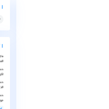
التصنيفات
التصنيفات
أحدث التعل
Abbouda
على
المعالجة؟
bteam-admin
اثارها على الاجهز