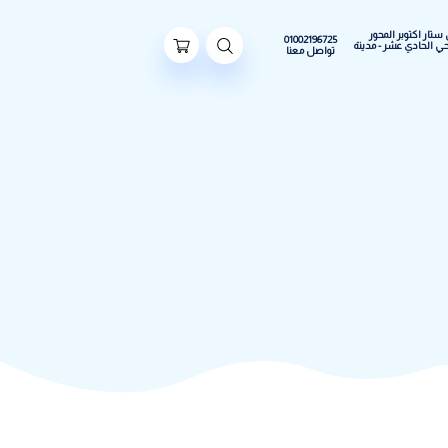
ور
01002196725
مدينة
تواصل معنا